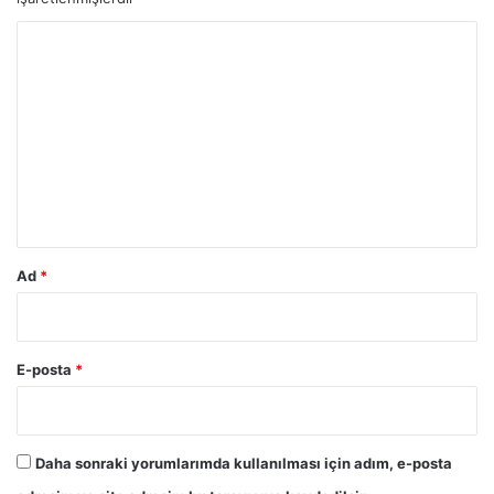
Y
o
r
u
m
*
Ad
*
E-posta
*
Daha sonraki yorumlarımda kullanılması için adım, e-posta