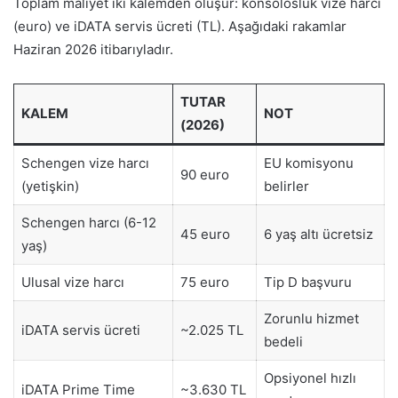
Toplam maliyet iki kalemden oluşur: konsolosluk vize harcı
(euro) ve iDATA servis ücreti (TL). Aşağıdaki rakamlar
Haziran 2026 itibarıyladır.
TUTAR
KALEM
NOT
(2026)
Schengen vize harcı
EU komisyonu
90 euro
(yetişkin)
belirler
Schengen harcı (6-12
45 euro
6 yaş altı ücretsiz
yaş)
Ulusal vize harcı
75 euro
Tip D başvuru
Zorunlu hizmet
iDATA servis ücreti
~2.025 TL
bedeli
Opsiyonel hızlı
iDATA Prime Time
~3.630 TL