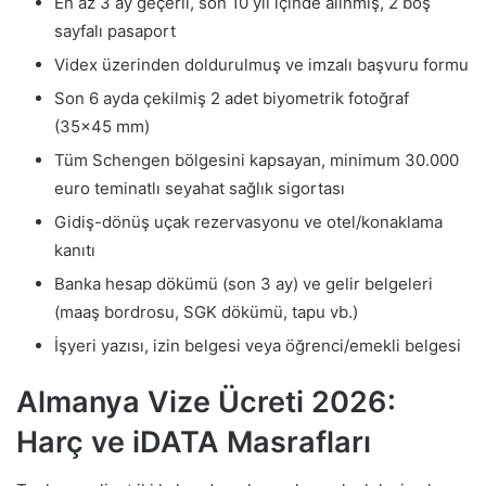
En az 3 ay geçerli, son 10 yıl içinde alınmış, 2 boş
sayfalı pasaport
Videx üzerinden doldurulmuş ve imzalı başvuru formu
Son 6 ayda çekilmiş 2 adet biyometrik fotoğraf
(35×45 mm)
Tüm Schengen bölgesini kapsayan, minimum 30.000
euro teminatlı seyahat sağlık sigortası
Gidiş-dönüş uçak rezervasyonu ve otel/konaklama
kanıtı
Banka hesap dökümü (son 3 ay) ve gelir belgeleri
(maaş bordrosu, SGK dökümü, tapu vb.)
İşyeri yazısı, izin belgesi veya öğrenci/emekli belgesi
Almanya Vize Ücreti 2026:
Harç ve iDATA Masrafları