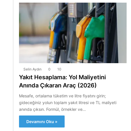
Selin Aydın
0
10
Yakıt Hesaplama: Yol Maliyetini
Anında Çıkaran Araç (2026)
Mesafe, ortalama tüketim ve litre fiyatını girin;
gideceğiniz yolun toplam yakıt litresi ve TL maliyeti
anında çıksın. Formül, örnekler ve…
Devamını Oku »