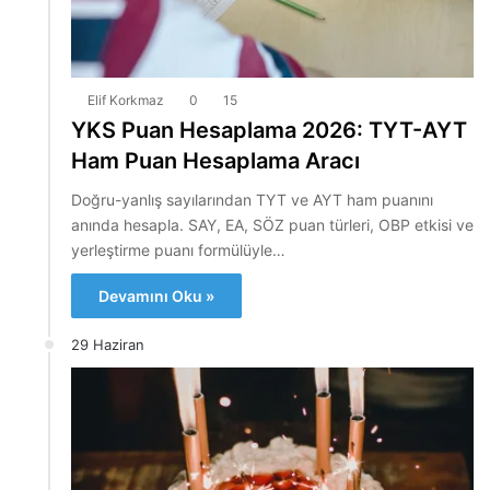
Elif Korkmaz
0
15
YKS Puan Hesaplama 2026: TYT-AYT
Ham Puan Hesaplama Aracı
Doğru-yanlış sayılarından TYT ve AYT ham puanını
anında hesapla. SAY, EA, SÖZ puan türleri, OBP etkisi ve
yerleştirme puanı formülüyle…
Devamını Oku »
29 Haziran