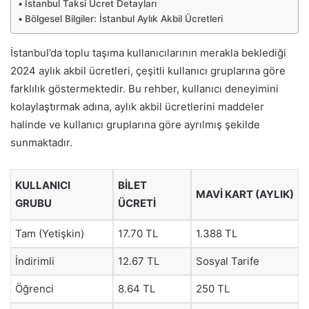
İstanbul Taksi Ücret Detayları
Bölgesel Bilgiler: İstanbul Aylık Akbil Ücretleri
İstanbul’da toplu taşıma kullanıcılarının merakla beklediği
2024 aylık akbil ücretleri, çeşitli kullanıcı gruplarına göre
farklılık göstermektedir. Bu rehber, kullanıcı deneyimini
kolaylaştırmak adına, aylık akbil ücretlerini maddeler
halinde ve kullanıcı gruplarına göre ayrılmış şekilde
sunmaktadır.
KULLANICI
BILET
MAVI KART (AYLIK)
GRUBU
ÜCRETI
Tam (Yetişkin)
17.70 TL
1.388 TL
İndirimli
12.67 TL
Sosyal Tarife
Öğrenci
8.64 TL
250 TL