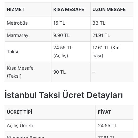
HIZMET
KISA MESAFE
UZUN MESAFE
Metrobüs
15 TL
33 TL
Marmaray
9.90 TL
21.91 TL
24.55 TL
17.61 TL (Km
Taksi
(Açılış)
başı)
Kısa Mesafe
90 TL
–
(Taksi)
İstanbul Taksi Ücret Detayları
ÜCRET TIPI
FIYAT
Açılış Ücreti
24.55 TL
Kilometre Başına
17.61 TL