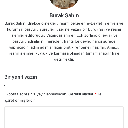
Burak Şahin
Burak Şahin, dilekçe örnekleri, resmî belgeler, e-Devlet işlemleri ve
kurumsal başvuru süreçleri üzerine yazan bir bürokrasi ve resmî
işlemler editörüdür. Vatandaşların en çok zorlandığı evrak ve
başvuru adımlarını; nereden, hangi belgeyle, hangi sürede
yapılacağını adım adım anlatan pratik rehberler hazırlar. Amacı,
resmî işlemleri kuyruk ve karmaşa olmadan tamamlanabilir hale
getirmektir.
Bir yanıt yazın
E-posta adresiniz yayınlanmayacak.
Gerekli alanlar
*
ile
işaretlenmişlerdir
Y
o
r