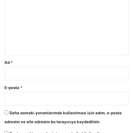
o
r
u
m
*
Ad
*
E-posta
*
Daha sonraki yorumlarımda kullanılması için adım, e-posta
adresim ve site adresim bu tarayıcıya kaydedilsin.