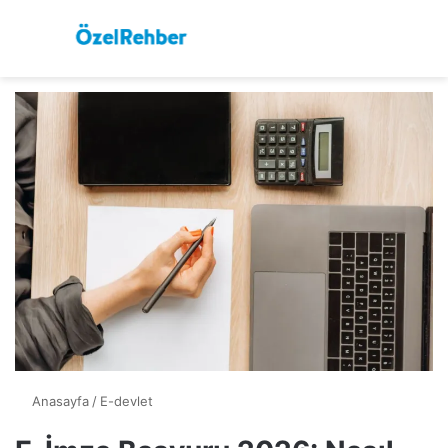
Menü
Ar
Anasayfa
/
E-devlet