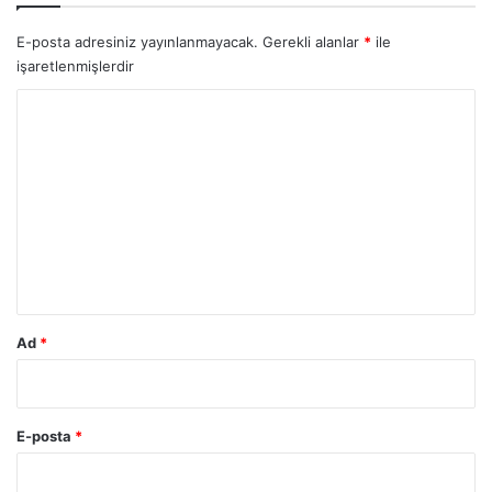
E-posta adresiniz yayınlanmayacak.
Gerekli alanlar
*
ile
işaretlenmişlerdir
Y
o
r
u
m
*
Ad
*
E-posta
*