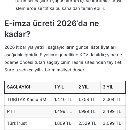
kurumsal başvuru yapar; kurum içi ve kurumlar arası
işlemlerde sertifika bu kanaldan temin edilir.
E-imza ücreti 2026’da ne
kadar?
2026 itibarıyla yetkili sağlayıcıların güncel liste fiyatları
aşağıdaki gibidir. Fiyatlara genellikle KDV dahildir; yine de
ödeme öncesi tutarı sağlayıcının resmi sitesinden teyit et.
Süre uzadıkça yıllık birim maliyet düşer.
SAĞLAYICI
1 YIL
2 YIL
3 YIL
TÜBİTAK Kamu SM
1.440 TL
1.758 TL
2.004 TL
PTT
1.499 TL
1.999 TL
2.499 TL
TürkTrust
1.869 TL
2.529 TL
3.099 TL