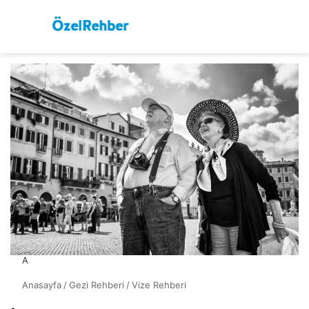
Menü
Ar
A
Anasayfa
/
Gezi Rehberi
/
Vize Rehberi