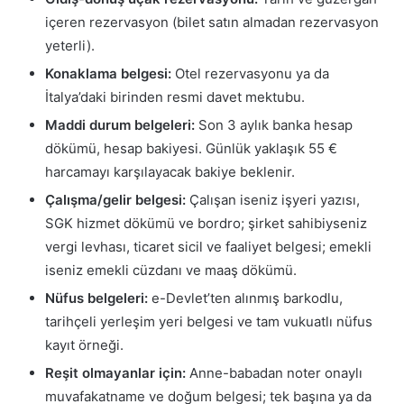
içeren rezervasyon (bilet satın almadan rezervasyon
yeterli).
Konaklama belgesi:
Otel rezervasyonu ya da
İtalya’daki birinden resmi davet mektubu.
Maddi durum belgeleri:
Son 3 aylık banka hesap
dökümü, hesap bakiyesi. Günlük yaklaşık 55 €
harcamayı karşılayacak bakiye beklenir.
Çalışma/gelir belgesi:
Çalışan iseniz işyeri yazısı,
SGK hizmet dökümü ve bordro; şirket sahibiyseniz
vergi levhası, ticaret sicil ve faaliyet belgesi; emekli
iseniz emekli cüzdanı ve maaş dökümü.
Nüfus belgeleri:
e-Devlet’ten alınmış barkodlu,
tarihçeli yerleşim yeri belgesi ve tam vukuatlı nüfus
kayıt örneği.
Reşit olmayanlar için:
Anne-babadan noter onaylı
muvafakatname ve doğum belgesi; tek başına ya da