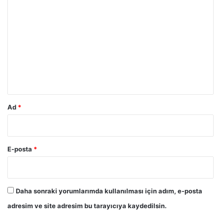
Y
o
r
u
m
*
Ad
*
E-posta
*
Daha sonraki yorumlarımda kullanılması için adım, e-posta
adresim ve site adresim bu tarayıcıya kaydedilsin.