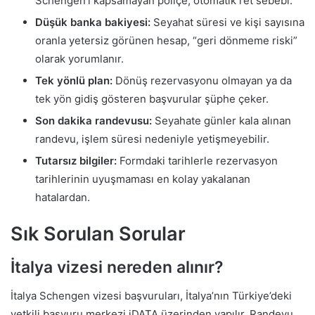
Schengen’i kapsamayan poliçe, otomatik ret sebebi.
Düşük banka bakiyesi:
Seyahat süresi ve kişi sayısına
oranla yetersiz görünen hesap, “geri dönmeme riski”
olarak yorumlanır.
Tek yönlü plan:
Dönüş rezervasyonu olmayan ya da
tek yön gidiş gösteren başvurular şüphe çeker.
Son dakika randevusu:
Seyahate günler kala alınan
randevu, işlem süresi nedeniyle yetişmeyebilir.
Tutarsız bilgiler:
Formdaki tarihlerle rezervasyon
tarihlerinin uyuşmaması en kolay yakalanan
hatalardan.
Sık Sorulan Sorular
İtalya vizesi nereden alınır?
İtalya Schengen vizesi başvuruları, İtalya’nın Türkiye’deki
yetkili başvuru merkezi iDATA üzerinden yapılır. Randevu