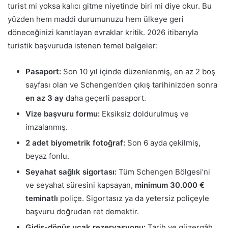
turist mi yoksa kalıcı gitme niyetinde biri mi diye okur. Bu
yüzden hem maddi durumunuzu hem ülkeye geri
döneceğinizi kanıtlayan evraklar kritik. 2026 itibarıyla
turistik başvuruda istenen temel belgeler:
Pasaport:
Son 10 yıl içinde düzenlenmiş, en az 2 boş
sayfası olan ve Schengen’den çıkış tarihinizden sonra
en az 3 ay
daha geçerli pasaport.
Vize başvuru formu:
Eksiksiz doldurulmuş ve
imzalanmış.
2 adet biyometrik fotoğraf:
Son 6 ayda çekilmiş,
beyaz fonlu.
Seyahat sağlık sigortası:
Tüm Schengen Bölgesi’ni
ve seyahat süresini kapsayan,
minimum 30.000 €
teminatlı
poliçe. Sigortasız ya da yetersiz poliçeyle
başvuru doğrudan ret demektir.
Gidiş-dönüş uçak rezervasyonu:
Tarih ve güzergâh