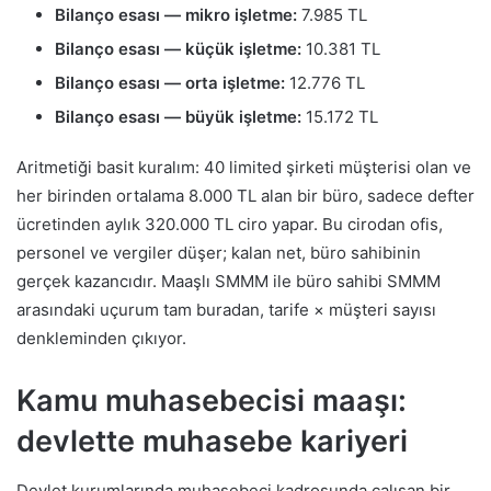
Bilanço esası — mikro işletme:
7.985 TL
Bilanço esası — küçük işletme:
10.381 TL
Bilanço esası — orta işletme:
12.776 TL
Bilanço esası — büyük işletme:
15.172 TL
Aritmetiği basit kuralım: 40 limited şirketi müşterisi olan ve
her birinden ortalama 8.000 TL alan bir büro, sadece defter
ücretinden aylık 320.000 TL ciro yapar. Bu cirodan ofis,
personel ve vergiler düşer; kalan net, büro sahibinin
gerçek kazancıdır. Maaşlı SMMM ile büro sahibi SMMM
arasındaki uçurum tam buradan, tarife × müşteri sayısı
denkleminden çıkıyor.
Kamu muhasebecisi maaşı:
devlette muhasebe kariyeri
Devlet kurumlarında muhasebeci kadrosunda çalışan bir