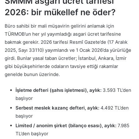
SMMM asgari ücret tarifesi
2026: bir mükellef ne öder?
Büro sahibi bir mali müşavirin gelirini anlamak için
TÜRMOB’un her yıl yayımladığı asgari ücret tarifesine
bakmak gerekir. 2026 tarifesi Resmî Gazete’de (17 Aralık
2025, Sayı 33110) yayımlandı ve 1 Ocak 2026’da yürürlüğe
girdi. Bunlar yasal taban ücretler; İstanbul, Ankara, İzmir
gibi büyükşehirlerde odaların tavsiye ettiği rakamlar
genelde bunun üzerinde.
İşletme defteri (şahıs işletmesi), aylık:
3.593 TL’den
başlıyor
Serbest meslek kazanç defteri, aylık:
4.492 TL’den
başlıyor
Limited / anonim şirket (bilanço esası), aylık:
7.985
TL’den başlıyor