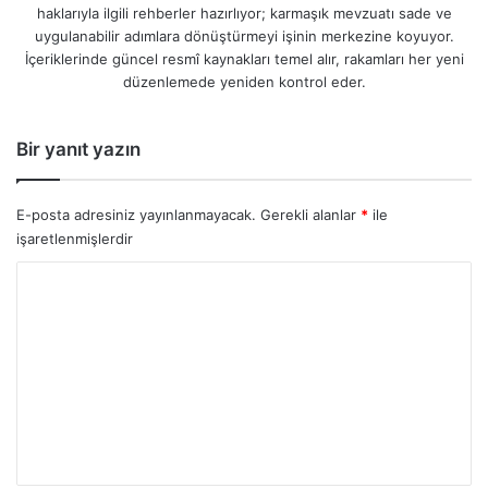
haklarıyla ilgili rehberler hazırlıyor; karmaşık mevzuatı sade ve
uygulanabilir adımlara dönüştürmeyi işinin merkezine koyuyor.
İçeriklerinde güncel resmî kaynakları temel alır, rakamları her yeni
düzenlemede yeniden kontrol eder.
Bir yanıt yazın
E-posta adresiniz yayınlanmayacak.
Gerekli alanlar
*
ile
işaretlenmişlerdir
Y
o
r
u
m
*