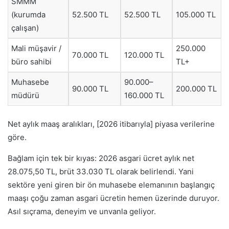
SMMM
(kurumda
52.500 TL
52.500 TL
105.000 TL
çalışan)
Mali müşavir /
250.000
70.000 TL
120.000 TL
büro sahibi
TL+
Muhasebe
90.000–
90.000 TL
200.000 TL
müdürü
160.000 TL
Net aylık maaş aralıkları, [2026 itibarıyla] piyasa verilerine
göre.
Bağlam için tek bir kıyas: 2026 asgari ücret aylık net
28.075,50 TL, brüt 33.030 TL olarak belirlendi. Yani
sektöre yeni giren bir ön muhasebe elemanının başlangıç
maaşı çoğu zaman asgari ücretin hemen üzerinde duruyor.
Asıl sıçrama, deneyim ve unvanla geliyor.