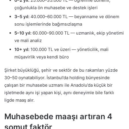
0–2 yıl:
25.000–35.000 TL — öğrenme dönemi,
çoğunlukla ön muhasebe ve destek işleri
3–5 yıl:
40.000–60.000 TL — beyanname ve dönem
sonu işlemlerinde bağımsızlaşma
5–10 yıl:
60.000–90.000 TL — uzmanlık, ekip yönetimi
ve mali analiz
10+ yıl:
100.000 TL ve üzeri — yöneticilik, mali
müşavirlik veya kendi büro
Şirket büyüklüğü, şehir ve sektör de bu rakamları yüzde
30–50 oynatabiliyor. İstanbul’da holding bünyesinde
çalışan bir muhasebe uzmanı ile Anadolu’da küçük bir
işletmede aynı işi yapan kişi, aynı deneyimle bile farklı
ligde maaş alır.
Muhasebede maaşı artıran 4
somut faktör