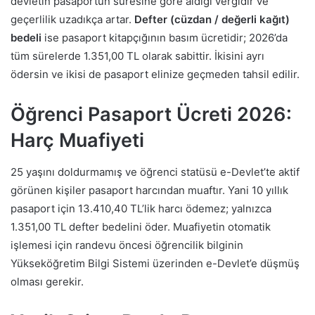
devletin pasaportun süresine göre aldığı vergidir ve
geçerlilik uzadıkça artar.
Defter (cüzdan / değerli kağıt)
bedeli
ise pasaport kitapçığının basım ücretidir; 2026’da
tüm sürelerde 1.351,00 TL olarak sabittir. İkisini ayrı
ödersin ve ikisi de pasaport elinize geçmeden tahsil edilir.
Öğrenci Pasaport Ücreti 2026:
Harç Muafiyeti
25 yaşını doldurmamış ve öğrenci statüsü e-Devlet’te aktif
görünen kişiler pasaport harcından muaftır. Yani 10 yıllık
pasaport için 13.410,40 TL’lik harcı ödemez; yalnızca
1.351,00 TL defter bedelini öder. Muafiyetin otomatik
işlemesi için randevu öncesi öğrencilik bilginin
Yükseköğretim Bilgi Sistemi üzerinden e-Devlet’e düşmüş
olması gerekir.