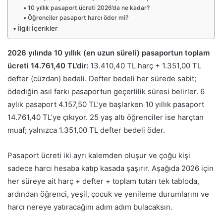
10 yıllık pasaport ücreti 2026’da ne kadar?
Öğrenciler pasaport harcı öder mi?
İlgili İçerikler
2026 yılında 10 yıllık (en uzun süreli) pasaportun toplam
ücreti 14.761,40 TL’dir:
13.410,40 TL harç + 1.351,00 TL
defter (cüzdan) bedeli. Defter bedeli her sürede sabit;
ödediğin asıl farkı pasaportun geçerlilik süresi belirler. 6
aylık pasaport 4.157,50 TL’ye başlarken 10 yıllık pasaport
14.761,40 TL’ye çıkıyor. 25 yaş altı öğrenciler ise harçtan
muaf; yalnızca 1.351,00 TL defter bedeli öder.
Pasaport ücreti iki ayrı kalemden oluşur ve çoğu kişi
sadece harcı hesaba katıp kasada şaşırır. Aşağıda 2026 için
her süreye ait harç + defter + toplam tutarı tek tabloda,
ardından öğrenci, yeşil, çocuk ve yenileme durumlarını ve
harcı nereye yatıracağını adım adım bulacaksın.