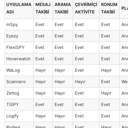
UYGULAMA
MESAJ
ARAMA
ÇEVRIMIÇI
KONUM
PL
ADI
TAKIBI
TAKIBI
AKTIVITE
TAKIBI
mSpy
Evet
Evet
Evet
Evet
And
Eyezy
Evet
Evet
Evet
Evet
And
FlexiSPY
Evet
Evet
Evet
Evet
And
Hoverwatch
Evet
Evet
Evet
Evet
And
WaLog
Hayır
Hayır
Evet
Hayır
And
Scannero
Hayır
Hayır
Hayır
Evet
We
Zetlog
Hayır
Hayır
Evet
Hayır
And
TiSPY
Evet
Evet
Evet
Evet
And
Logify
Hayır
Hayır
Evet
Evet
And
Rodwa
Hayır
Hayır
Evet
Hayır
An