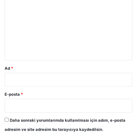
Y
o
r
u
m
*
Ad
*
E-posta
*
Daha sonraki yorumlarımda kullanılması için adım, e-posta
adresim ve site adresim bu tarayıcıya kaydedilsin.