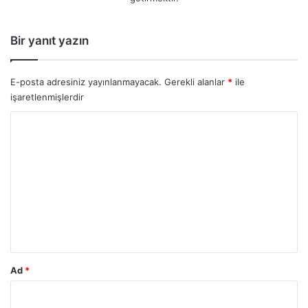
Bir yanıt yazın
E-posta adresiniz yayınlanmayacak.
Gerekli alanlar
*
ile
işaretlenmişlerdir
Y
o
r
u
m
*
Ad
*