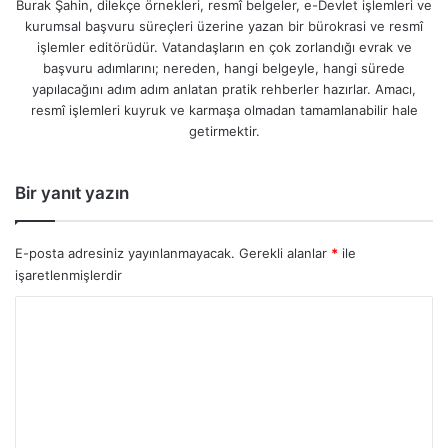
Burak Şahin, dilekçe örnekleri, resmî belgeler, e-Devlet işlemleri ve
kurumsal başvuru süreçleri üzerine yazan bir bürokrasi ve resmî
işlemler editörüdür. Vatandaşların en çok zorlandığı evrak ve
başvuru adımlarını; nereden, hangi belgeyle, hangi sürede
yapılacağını adım adım anlatan pratik rehberler hazırlar. Amacı,
resmî işlemleri kuyruk ve karmaşa olmadan tamamlanabilir hale
getirmektir.
Bir yanıt yazın
E-posta adresiniz yayınlanmayacak.
Gerekli alanlar
*
ile
işaretlenmişlerdir
Y
o
r
u
m