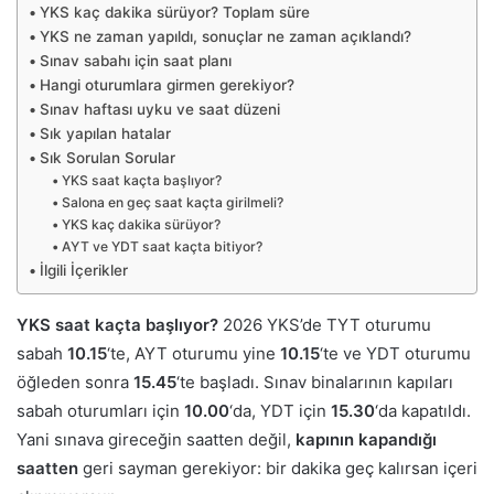
YKS kaç dakika sürüyor? Toplam süre
YKS ne zaman yapıldı, sonuçlar ne zaman açıklandı?
Sınav sabahı için saat planı
Hangi oturumlara girmen gerekiyor?
Sınav haftası uyku ve saat düzeni
Sık yapılan hatalar
Sık Sorulan Sorular
YKS saat kaçta başlıyor?
Salona en geç saat kaçta girilmeli?
YKS kaç dakika sürüyor?
AYT ve YDT saat kaçta bitiyor?
İlgili İçerikler
YKS saat kaçta başlıyor?
2026 YKS’de TYT oturumu
sabah
10.15
‘te, AYT oturumu yine
10.15
‘te ve YDT oturumu
öğleden sonra
15.45
‘te başladı. Sınav binalarının kapıları
sabah oturumları için
10.00
‘da, YDT için
15.30
‘da kapatıldı.
Yani sınava gireceğin saatten değil,
kapının kapandığı
saatten
geri sayman gerekiyor: bir dakika geç kalırsan içeri