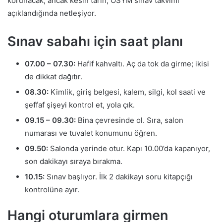
korunacak; ancak kesin tarih, ÖSYM sınav takvimi
açıklandığında netleşiyor.
Sınav sabahı için saat planı
07.00 – 07.30:
Hafif kahvaltı. Aç da tok da girme; ikisi
de dikkat dağıtır.
08.30:
Kimlik, giriş belgesi, kalem, silgi, kol saati ve
şeffaf şişeyi kontrol et, yola çık.
09.15 – 09.30:
Bina çevresinde ol. Sıra, salon
numarası ve tuvalet konumunu öğren.
09.50:
Salonda yerinde otur. Kapı 10.00’da kapanıyor,
son dakikayı sıraya bırakma.
10.15:
Sınav başlıyor. İlk 2 dakikayı soru kitapçığı
kontrolüne ayır.
Hangi oturumlara girmen