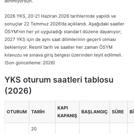
alınmıyorsun.
2026 YKS, 20-21 Haziran 2026 tarihlerinde yapıldı ve
sonuçlar 22 Temmuz 2026’da açıklandı. Aşağıdaki saatler
ÖSYM’nin her yıl uyguladığı standart düzene dayanıyor;
2027 YKS için de aynı saat dilimlerinin geçerli olması
bekleniyor. Resmî tarih ve saatler her zaman ÖSYM
kılavuzu ve sınava giriş belgesi üzerinden teyit edilmeli.
(Son güncelleme: 2026)
YKS oturum saatleri tablosu
(2026)
KAPI
OTURUM
TARIH
BAŞLANGIÇ
SÜRE
B
KAPANIŞ
20