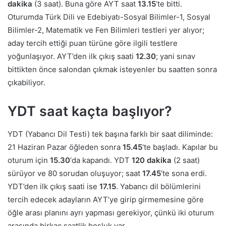
dakika
(3 saat). Buna göre AYT saat
13.15
‘te bitti.
Oturumda Türk Dili ve Edebiyatı-Sosyal Bilimler-1, Sosyal
Bilimler-2, Matematik ve Fen Bilimleri testleri yer alıyor;
aday tercih ettiği puan türüne göre ilgili testlere
yoğunlaşıyor. AYT’den ilk çıkış saati
12.30
; yani sınav
bittikten önce salondan çıkmak isteyenler bu saatten sonra
çıkabiliyor.
YDT saat kaçta başlıyor?
YDT (Yabancı Dil Testi) tek başına farklı bir saat diliminde:
21 Haziran Pazar öğleden sonra
15.45
‘te başladı. Kapılar bu
oturum için
15.30
‘da kapandı. YDT
120 dakika
(2 saat)
sürüyor ve 80 sorudan oluşuyor; saat
17.45
‘te sona erdi.
YDT’den ilk çıkış saati ise
17.15
. Yabancı dil bölümlerini
tercih edecek adayların AYT’ye girip girmemesine göre
öğle arası planını ayrı yapması gerekiyor, çünkü iki oturum
arasında birkaç saatlik boşluk var.