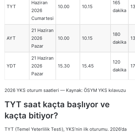
Haziran
165
TYT
10.00
10.15
1
2026
dakika
Cumartesi
21 Haziran
180
AYT
2026
10.00
10.15
13
dakika
Pazar
21 Haziran
120
YDT
2026
15.30
15.45
17
dakika
Pazar
2026 YKS oturum saatleri — Kaynak: ÖSYM YKS kılavuzu
TYT saat kaçta başlıyor ve
kaçta bitiyor?
TYT (Temel Yeterlilik Testi), YKS’nin ilk oturumu. 2026’da