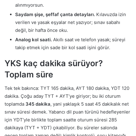
alınmıyorsun.
Saydam şişe, şeffaf çanta detayları.
Kılavuzda izin
verilen ve yasak eşyalar net yazıyor; sınav sabahı
değil, bir hafta önce oku.
Analog kol saati.
Akıllı saat ve telefon yasak; süreyi
takip etmek için sade bir kol saati işini görür.
YKS kaç dakika sürüyor?
Toplam süre
Tek tek bakınca: TYT 165 dakika, AYT 180 dakika, YDT 120
dakika. Çoğu aday TYT + AYT’ye giriyor; bu iki oturum
toplamda
345 dakika
, yani yaklaşık 5 saat 45 dakikalık net
sınav süresi demek. Yabancı dil puan türünü hedefleyenler
için YDT’yle birlikte toplam saatte oturum süresi 285
dakikaya (TYT + YDT) çıkabiliyor. Bu süreler salonda
geçen toplam zaman değil; kimlik kontrolü, soru kitapçığı