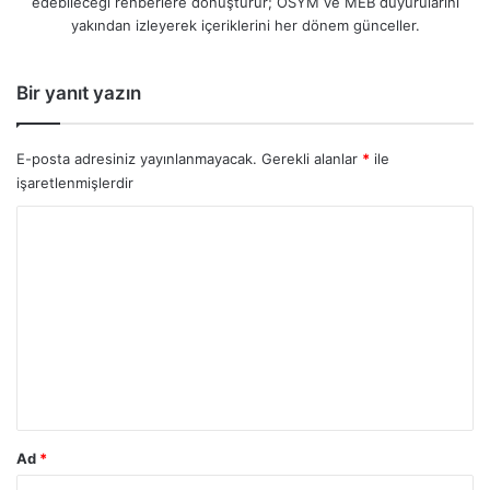
edebileceği rehberlere dönüştürür; ÖSYM ve MEB duyurularını
yakından izleyerek içeriklerini her dönem günceller.
Bir yanıt yazın
E-posta adresiniz yayınlanmayacak.
Gerekli alanlar
*
ile
işaretlenmişlerdir
Y
o
r
u
m
*
Ad
*