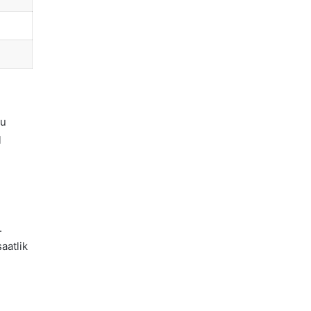
yu
l
.
aatlik
n