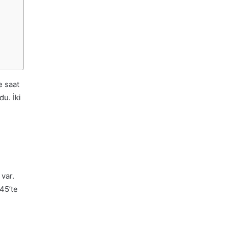
e saat
u. İki
 var.
45’te