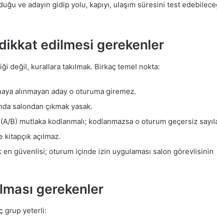
lduğu ve adayın gidip yolu, kapıyı, ulaşım süresini test edebilece
 dikkat edilmesi gerekenler
ği değil, kurallara takılmak. Birkaç temel nokta:
binaya alınmayan aday o oturuma giremez.
ında salondan çıkmak yasak.
ü (A/B) mutlaka kodlanmalı; kodlanmazsa o oturum geçersiz sayılab
 kitapçık açılmaz.
k en güvenlisi; oturum içinde izin uygulaması salon görevlisinin
olması gerekenler
ç grup yeterli: