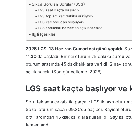
Sıkça Sorulan Sorular (SSS)
LGS saat kaçta başladı?
LGS toplam kaç dakika sürüyor?
LGS kaç sorudan oluşuyor?
LGS sonuçları ne zaman açıklanacak?
İlgili İçerikler
2026 LGS, 13 Haziran Cumartesi günü yapıldı.
Söze
11.30
‘da başladı. Birinci oturum 75 dakika sürdü ve
oturum arasında 45 dakikalık ara verildi. Sınav sonu
açıklanacak. (Son güncelleme: 2026)
LGS saat kaçta başlıyor ve 
Soru tek ama cevabı iki parçalı: LGS iki ayrı oturumd
Sözel oturum sabah 09.30’da başladı. Sayısal oturum
bitti; ardından 45 dakikalık ara kullanıldı. Sayısal 
tamamlandı.