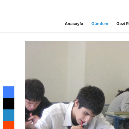
Anasayfa
Gündem
Gezi R
Facebook
X
LinkedIn
Reddit