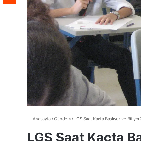
Anasayfa
/
Gündem
/
LGS Saat Kaçta Başlıyor ve Bitiyor
LGS Saat Kaçta Ba