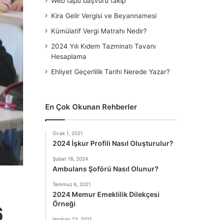
Web tapu başvuru takip
Kira Gelir Vergisi ve Beyannamesi
Kümülatif Vergi Matrahı Nedir?
2024 Yılı Kıdem Tazminatı Tavanı
Hesaplama
Ehliyet Geçerlilik Tarihi Nerede Yazar?
En Çok Okunan Rehberler
Ocak 1, 2021
2024 İşkur Profili Nasıl Oluşturulur?
Şubat 18, 2024
Ambulans Şoförü Nasıl Olunur?
Temmuz 6, 2021
2024 Memur Emeklilik Dilekçesi
Örneği
6
Haziran 23, 2021