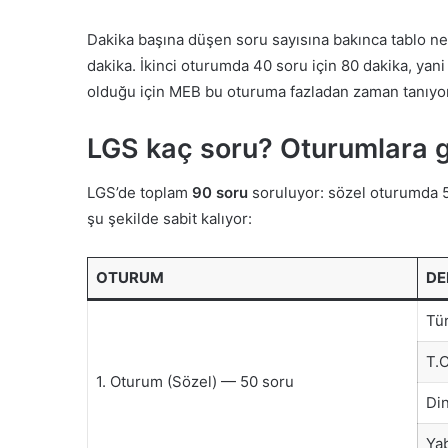
Dakika başına düşen soru sayısına bakınca tablo net
dakika. İkinci oturumda 40 soru için 80 dakika, yan
olduğu için MEB bu oturuma fazladan zaman tanıyor
LGS kaç soru? Oturumlara g
LGS’de toplam
90 soru
soruluyor: sözel oturumda 50
şu şekilde sabit kalıyor:
OTURUM
DE
Tü
T.C
1. Oturum (Sözel) — 50 soru
Din
Yab