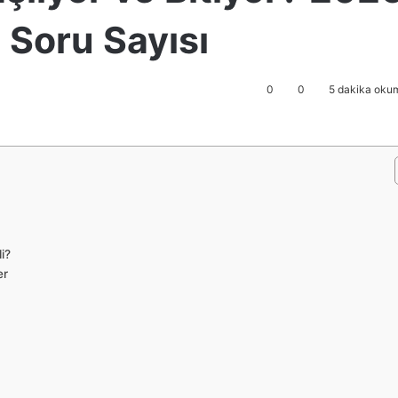
e Soru Sayısı
0
0
5 dakika okum
i?
er