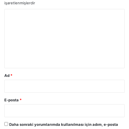
işaretlenmişlerdir
Y
o
r
u
m
*
Ad
*
E-posta
*
Daha sonraki yorumlarımda kullanılması için adım, e-posta