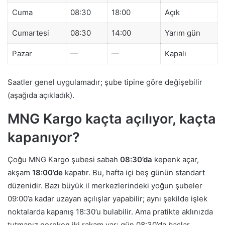
Cuma
08:30
18:00
Açık
Cumartesi
08:30
14:00
Yarım gün
Pazar
—
—
Kapalı
Saatler genel uygulamadır; şube tipine göre değişebilir
(aşağıda açıkladık).
MNG Kargo kaçta açılıyor, kaçta
kapanıyor?
Çoğu MNG Kargo şubesi sabah
08:30’da
kepenk açar,
akşam
18:00’de
kapatır. Bu, hafta içi beş günün standart
düzenidir. Bazı büyük il merkezlerindeki yoğun şubeler
09:00’a kadar uzayan açılışlar yapabilir; aynı şekilde işlek
noktalarda kapanış 18:30’u bulabilir. Ama pratikte aklınızda
tutmanız gereken iki rakam var: gün 08:30’da başlar,