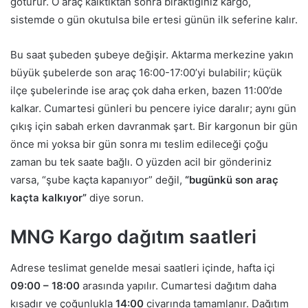
götürür. O araç kalktıktan sonra bıraktığınız kargo,
sistemde o gün okutulsa bile ertesi günün ilk seferine kalır.
Bu saat şubeden şubeye değişir. Aktarma merkezine yakın
büyük şubelerde son araç 16:00-17:00’yi bulabilir; küçük
ilçe şubelerinde ise araç çok daha erken, bazen 11:00’de
kalkar. Cumartesi günleri bu pencere iyice daralır; aynı gün
çıkış için sabah erken davranmak şart. Bir kargonun bir gün
önce mi yoksa bir gün sonra mı teslim edileceği çoğu
zaman bu tek saate bağlı. O yüzden acil bir gönderiniz
varsa, “şube kaçta kapanıyor” değil,
“bugünkü son araç
kaçta kalkıyor”
diye sorun.
MNG Kargo dağıtım saatleri
Adrese teslimat genelde mesai saatleri içinde, hafta içi
09:00 – 18:00
arasında yapılır. Cumartesi dağıtım daha
kısadır ve çoğunlukla
14:00
civarında tamamlanır. Dağıtım