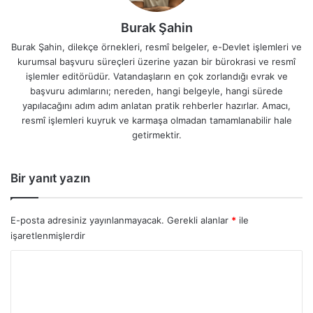
Burak Şahin
Burak Şahin, dilekçe örnekleri, resmî belgeler, e-Devlet işlemleri ve
kurumsal başvuru süreçleri üzerine yazan bir bürokrasi ve resmî
işlemler editörüdür. Vatandaşların en çok zorlandığı evrak ve
başvuru adımlarını; nereden, hangi belgeyle, hangi sürede
yapılacağını adım adım anlatan pratik rehberler hazırlar. Amacı,
resmî işlemleri kuyruk ve karmaşa olmadan tamamlanabilir hale
getirmektir.
Bir yanıt yazın
E-posta adresiniz yayınlanmayacak.
Gerekli alanlar
*
ile
işaretlenmişlerdir
Y
o
r