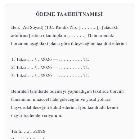
ÖDEME TAAHHÜTNAMESİ
Ben, [Ad Soyad] (T.C. Kimlik No: [………..]), [alacaklı
adı/firma] adına olan toplam [……….] TL tutarındaki
borcumu aşağıdaki plana göre ödeyeceğimi taahhüt ederim:
1. Taksit: …/…/2026 — …………… TL
2. Taksit: …/…/2026 — …………… TL
3. Taksit: …/…/2026 — …………… TL
Belirtilen tarihlerde ödemeyi yapmadığım takdirde borcun
tamamının muaccel hale geleceğini ve yasal yollara
başvurulabileceğini kabul ederim. İşbu taahhüdü kendi
özgür irademle veriyorum.
Tarih: …/…/2026