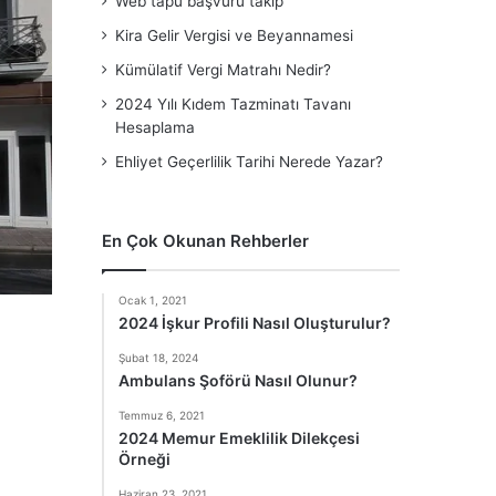
Web tapu başvuru takip
Kira Gelir Vergisi ve Beyannamesi
Kümülatif Vergi Matrahı Nedir?
2024 Yılı Kıdem Tazminatı Tavanı
Hesaplama
Ehliyet Geçerlilik Tarihi Nerede Yazar?
En Çok Okunan Rehberler
Ocak 1, 2021
2024 İşkur Profili Nasıl Oluşturulur?
Şubat 18, 2024
Ambulans Şoförü Nasıl Olunur?
Temmuz 6, 2021
2024 Memur Emeklilik Dilekçesi
Örneği
Haziran 23, 2021