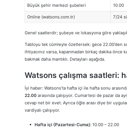
Büyük şehir merkezi şubeleri
10.00
Online (watsons.com.tr)
7/24 si
Genel saatlerdir; şubeye ve lokasyona göre yaklaşık 
Tabloyu tek cümleyle özetlersek: gece 22.00’den so
ihtiyacınız varsa, kapanmadan birkaç dakika önce ka
bakmak daha mantıklı. Detayları aşağıda.
Watsons çalışma saatleri: ha
İyi haber: Watsons’ta hafta içi ile hafta sonu arası
22.00
arasında çalışıyor. Cumartesi de pazar da ay
cevap net bir evet. Ayrıca öğle arası diye bir uygu
vardiyalı çalışıyor.
Hafta içi (Pazartesi-Cuma):
10.00 – 22.00