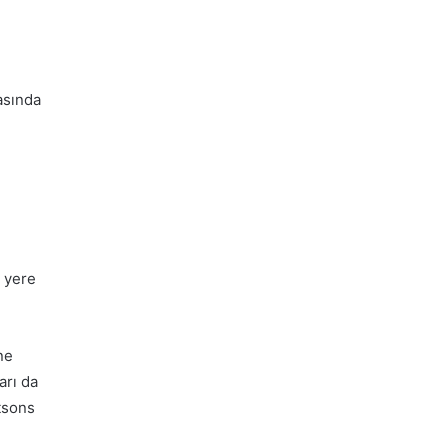
asında
ı yere
ne
arı da
tsons