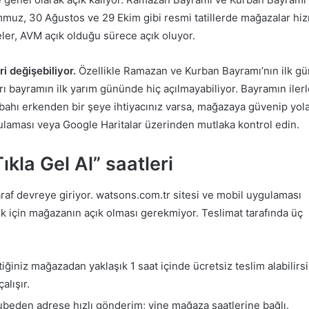
emmuz, 30 Ağustos ve 29 Ekim gibi resmi tatillerde mağazalar hi
ler, AVM açık olduğu sürece açık oluyor.
i değişebiliyor.
Özellikle Ramazan ve Kurban Bayramı’nın ilk g
ı bayramın ilk yarım gününde hiç açılmayabiliyor. Bayramın iler
bahı erkenden bir şeye ihtiyacınız varsa, mağazaya güvenip yol
laması veya Google Haritalar üzerinden mutlaka kontrol edin.
ıkla Gel Al” saatleri
raf devreye giriyor. watsons.com.tr sitesi ve mobil uygulaması
ek için mağazanın açık olması gerekmiyor. Teslimat tarafında üç
iğiniz mağazadan yaklaşık 1 saat içinde ücretsiz teslim alabilirsi
alışır.
ubeden adrese hızlı gönderim; yine mağaza saatlerine bağlı.