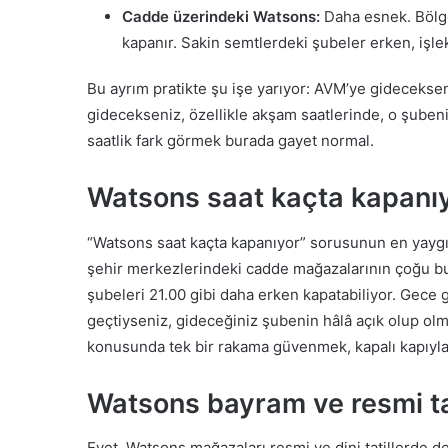
Cadde üzerindeki Watsons:
Daha esnek. Bölge
kapanır. Sakin semtlerdeki şubeler erken, işl
Bu ayrım pratikte şu işe yarıyor: AVM’ye gidecekse
gidecekseniz, özellikle akşam saatlerinde, o şubenin
saatlik fark görmek burada gayet normal.
Watsons saat kaçta kapanı
“Watsons saat kaçta kapanıyor” sorusunun en yayg
şehir merkezlerindeki cadde mağazalarının çoğu bu
şubeleri 21.00 gibi daha erken kapatabiliyor. Gece g
geçtiyseniz, gideceğiniz şubenin hâlâ açık olup olm
konusunda tek bir rakama güvenmek, kapalı kapıyla k
Watsons bayram ve resmi tat
Evet, Watsons mağazaları resmi ve dini tatillerde d