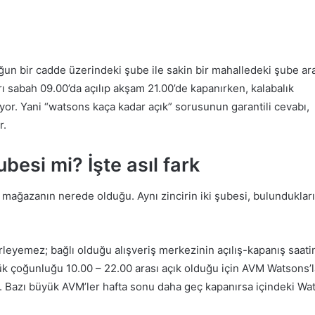
un bir cadde üzerindeki şube ile sakin bir mahalledeki şube ar
rı sabah 09.00’da açılıp akşam 21.00’de kapanırken, kalabalık
iyor. Yani “watsons kaça kadar açık” sorusunun garantili cevabı,
r.
esi mi? İşte asıl fark
, mağazanın nerede olduğu. Aynı zincirin iki şubesi, bulunduklar
rleyemez; bağlı olduğu alışveriş merkezinin açılış-kapanış saati
k çoğunluğu 10.00 – 22.00 arası açık olduğu için AVM Watsons’l
r. Bazı büyük AVM’ler hafta sonu daha geç kapanırsa içindeki Wa