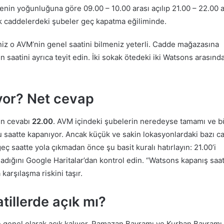
nin yoğunluğuna göre 09.00 – 10.00 arası açılıp 21.00 – 22.00 a
ek caddelerdeki şubeler geç kapatma eğiliminde.
niz o AVM’nin genel saatini bilmeniz yeterli. Cadde mağazasına
 saatini ayrıca teyit edin. İki sokak ötedeki iki Watsons arasında
yor? Net cevap
ın cevabı
22.00
. AVM içindeki şubelerin neredeyse tamamı ve 
 saatte kapanıyor. Ancak küçük ve sakin lokasyonlardaki bazı c
eç saatte yola çıkmadan önce şu basit kuralı hatırlayın: 21.00’i
adığını Google Haritalar’dan kontrol edin. “Watsons kapanış saat
arşılaşma riskini taşır.
illerde açık mı?
e genel olarak açık kalıyor. Ramazan Bayramı ve Kurban Bayramı 