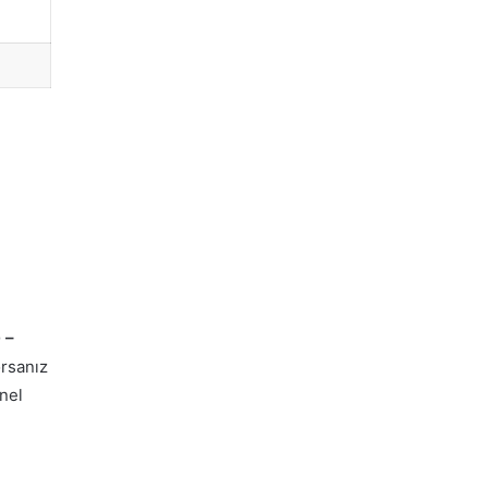
 –
orsanız
nel