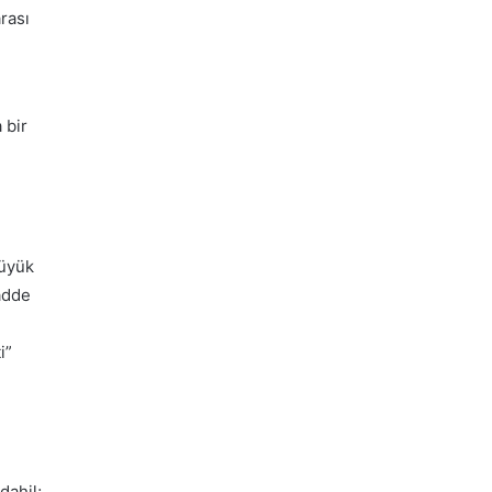
rası
 bir
büyük
adde
i”
dahil;