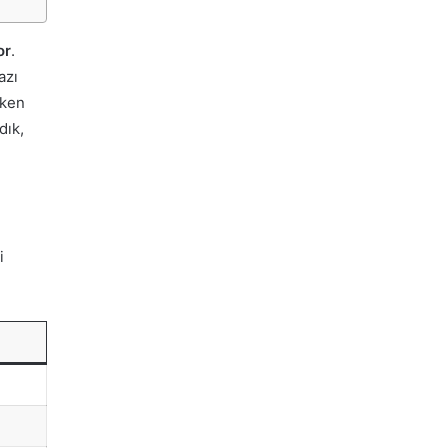
or
.
azı
rken
dık,
i