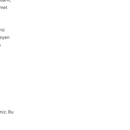
zmet
ünü
leyen
a
niz. Bu