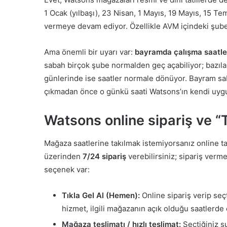
1 Ocak (yılbaşı), 23 Nisan, 1 Mayıs, 19 Mayıs, 15 T
vermeye devam ediyor. Özellikle AVM içindeki şube
Ama önemli bir uyarı var:
bayramda çalışma saatler
sabah birçok şube normalden geç açabiliyor; bazılar
günlerinde ise saatler normale dönüyor. Bayram sa
çıkmadan önce o günkü saati Watsons’ın kendi uygu
Watsons online sipariş ve “T
Mağaza saatlerine takılmak istemiyorsanız online ta
üzerinden
7/24 sipariş
verebilirsiniz; sipariş verm
seçenek var:
Tıkla Gel Al (Hemen):
Online sipariş verip seçt
hizmet, ilgili mağazanın açık olduğu saatlerde ç
Mağaza teslimatı / hızlı teslimat:
Seçtiğiniz ş