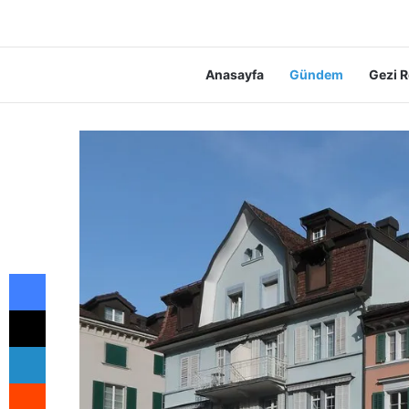
Anasayfa
Gündem
Gezi R
Facebook
X
LinkedIn
Reddit